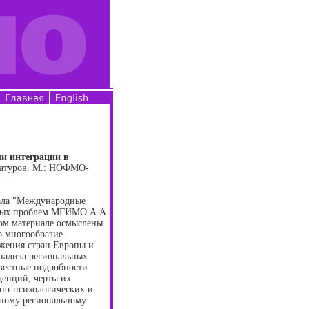
и интеграции в
огатуров. М.: НОФМО-
нала "Международные
дных проблем МГИМО А.А.
ом материале осмыслены
о многообразие
ижения стран Европы и
нализа региональных
вестные подробности
денций, черты их
рно-психологических и
сному региональному