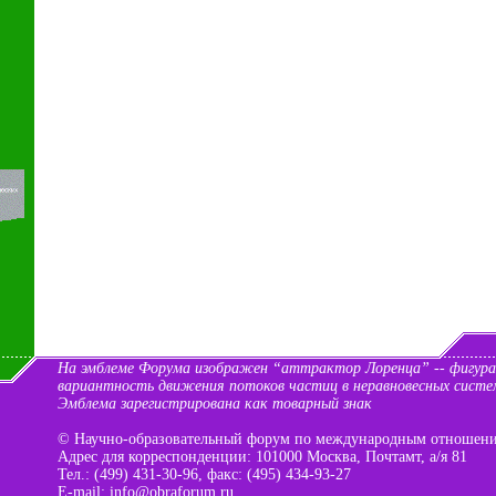
На эмблеме Форума изображен “аттрактор Лоренца” -- фигур
вариантность движения потоков частиц в неравновесных систе
Эмблема зарегистрирована как товарный знак
©
Научно-образовательный форум по международным отношен
Адрес для корреспонденции: 101000 Москва, Почтамт, а/я 81
Тел.: (499) 431-30-96,
факс: (495) 434-93-27
E-mail:
info@obraforum.ru