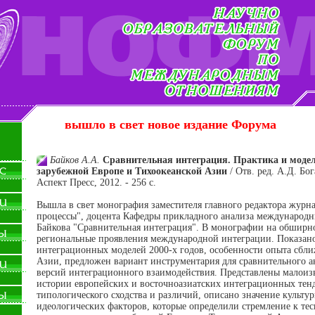
вышло в свет новое издание Форума
Байков А.А.
Сравнительная интеграция. Практика и модел
зарубежной Европе и Тихоокеанской Азии
/ Отв. ред. А.Д. Б
Аспект Пресс, 2012. - 256 с.
Вышла в свет монография заместителя главного редактора жур
процессы", доцента Кафедры прикладного анализа междунаро
Байкова "Сравнительная интеграция". В монографии на обширн
региональные проявления международной интеграции. Показан
интеграционных моделей 2000-х годов, особенности опыта сбл
Азии, предложен вариант инструментария для сравнительного а
версий интеграционного взаимодействия. Представлены малоиз
истории европейских и восточноазиатских интеграционных тен
типологического сходства и различий, описано значение культу
идеологических факторов, которые определили стремление к те