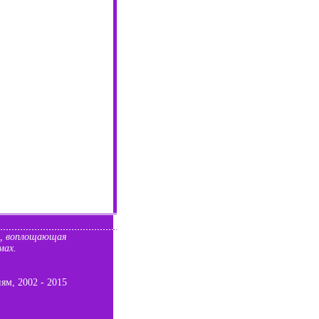
а, воплощающая
мах.
иям
, 2002 - 2015