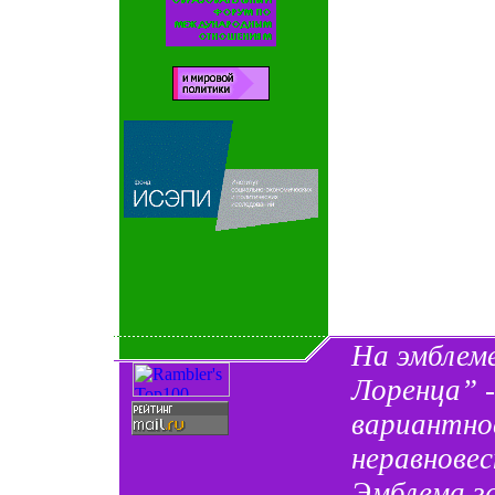
На эмблем
Лоренца” 
вариантно
неравновес
Эмблема з