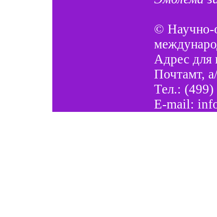
©
Научно-
междунаро
Адрес для 
Почтамт, а
Тел.: (499)
E-mail:
inf